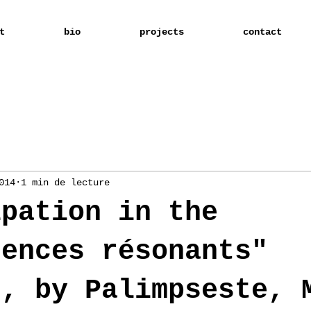
t
bio
projects
contact
014
1 min de lecture
ipation in the
uences résonants"
t, by Palimpseste, 