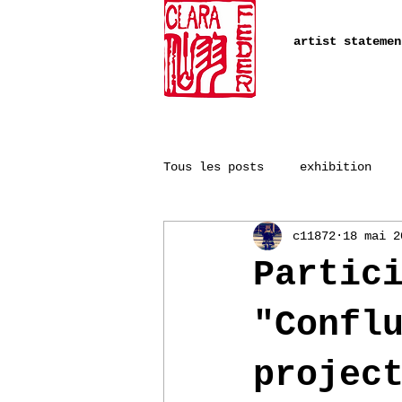
artist statemen
Tous les posts
exhibition
c11872
18 mai 2
Partic
"Confl
projec